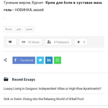
Гусиным жиром, бурсит-
Крем для боли в суставах мазь
гель
– НОВИНКА, мазей
.
Боли
для
крем
16
Views
0
Followers
0
Facebook
Sidebar
Recent Essays
Luxury Living in Gurgaon: Independent Villas or High-Rise Apartments?
Sink or Swim: Diving into the Relaxing World of 8 Ball Pool