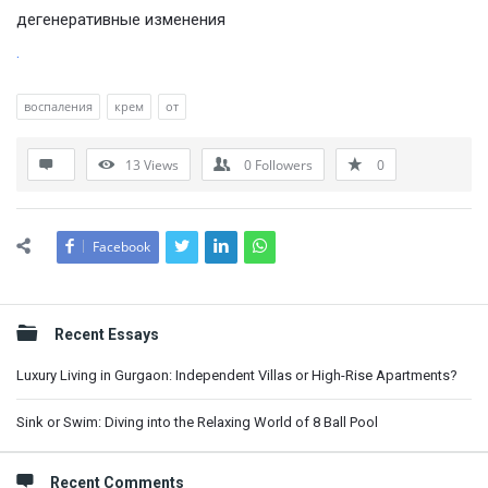
дегенеративные изменения
.
воспаления
крем
от
13
Views
0
Followers
0
Facebook
Sidebar
Recent Essays
Luxury Living in Gurgaon: Independent Villas or High-Rise Apartments?
Sink or Swim: Diving into the Relaxing World of 8 Ball Pool
Recent Comments