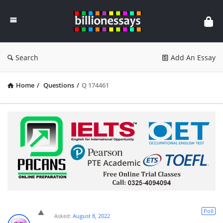
Billion
Essays
Search
Add An Essay
Home
/
Questions
/
Q 174461
Poll
Asked:
August 8, 2022