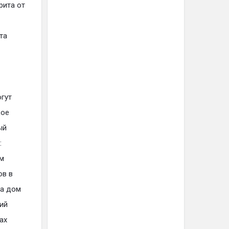
рита от
та
огут
кое
ый
:
ам
ов в
на дом
ий
ах