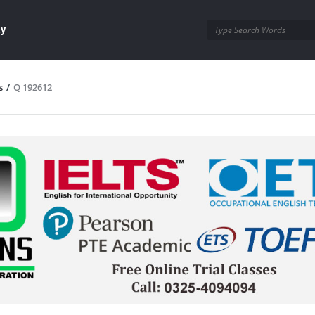
ay
s
/
Q 192612