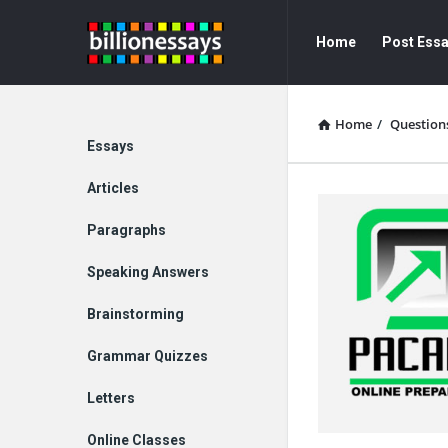
Billion
Billion
Home
Post Ess
Essays
Essays
Navigation
Home
/
Question
Explore
Essays
Articles
Paragraphs
Speaking Answers
Brainstorming
Grammar Quizzes
Letters
Online Classes