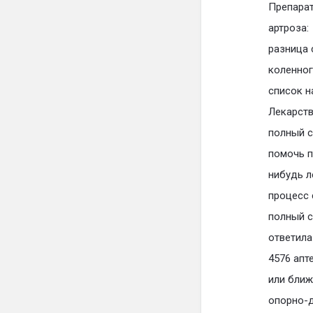
Препарат
артроза:
разница 
коленног
список н
Лекарств
полный с
помочь п
нибудь л
процесс 
полный с
ответила
4576 апт
или ближ
опорно-д