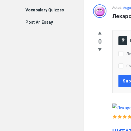
Asked:
Augus
Vocabulary Quizzes
Лекарс
Post An Essay
0
Ле
С