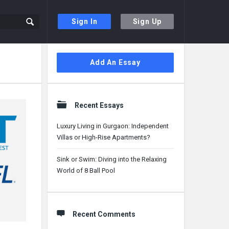
Sign In
Sign Up
Sidebar
Add An Essay
Recent Essays
Luxury Living in Gurgaon: Independent
Villas or High-Rise Apartments?
Sink or Swim: Diving into the Relaxing
World of 8 Ball Pool
Recent Comments