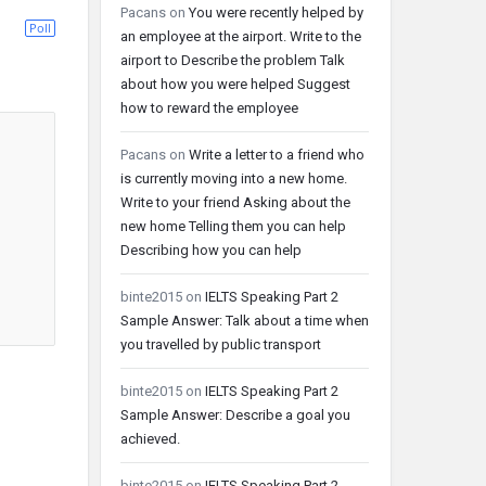
Pacans
on
You were recently helped by
Poll
an employee at the airport. Write to the
airport to Describe the problem Talk
about how you were helped Suggest
how to reward the employee
Pacans
on
Write a letter to a friend who
is currently moving into a new home.
Write to your friend Asking about the
new home Telling them you can help
Describing how you can help
binte2015
on
IELTS Speaking Part 2
Sample Answer: Talk about a time when
you travelled by public transport
binte2015
on
IELTS Speaking Part 2
Sample Answer: Describe a goal you
achieved.
binte2015
on
IELTS Speaking Part 2