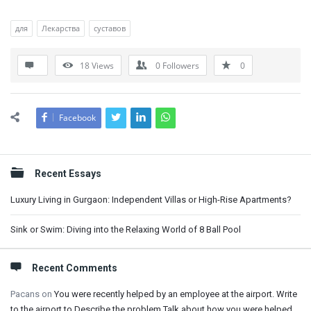
для
Лекарства
суставов
18
Views
0
Followers
0
Facebook
Sidebar
Recent Essays
Luxury Living in Gurgaon: Independent Villas or High-Rise Apartments?
Sink or Swim: Diving into the Relaxing World of 8 Ball Pool
Recent Comments
Pacans
on
You were recently helped by an employee at the airport. Write
to the airport to Describe the problem Talk about how you were helped