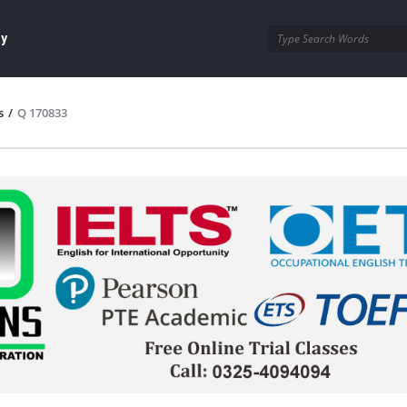
ay
s
/
Q 170833