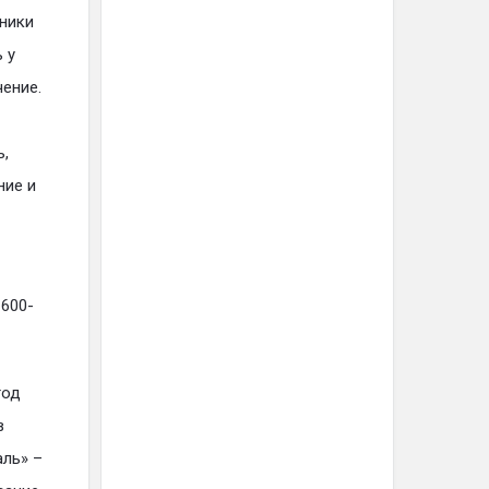
ники
 у
ение.
ь,
ние и
600-
тод
в
аль» –