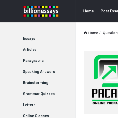
Billion
Billion
Home
Post Ess
Essays
Essays
Navigation
Home
/
Question
Explore
Essays
Articles
Paragraphs
Speaking Answers
Brainstorming
Grammar Quizzes
Letters
Online Classes