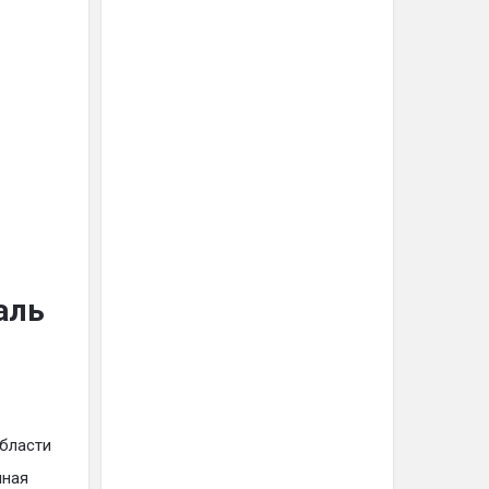
аль
области
нная