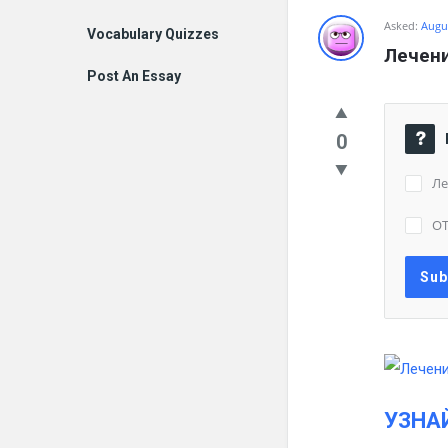
Asked:
Augus
Vocabulary Quizzes
Лечени
Post An Essay
0
Ле
О
УЗНА