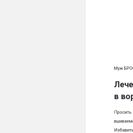
Муж БРО
Лече
в во
Просить 
вшиваемо
Избавить