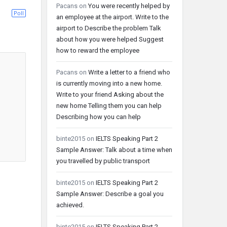
Pacans
on
You were recently helped by
Poll
an employee at the airport. Write to the
airport to Describe the problem Talk
about how you were helped Suggest
how to reward the employee
Pacans
on
Write a letter to a friend who
is currently moving into a new home.
Write to your friend Asking about the
new home Telling them you can help
Describing how you can help
binte2015
on
IELTS Speaking Part 2
Sample Answer: Talk about a time when
you travelled by public transport
binte2015
on
IELTS Speaking Part 2
Sample Answer: Describe a goal you
achieved.
binte2015
on
IELTS Speaking Part 2