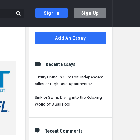
Sign In
Sign Up
Sidebar
Add An Essay
Recent Essays
Luxury Living in Gurgaon: Independent
Villas or High-Rise Apartments?
Sink or Swim: Diving into the Relaxing
World of 8 Ball Pool
Recent Comments