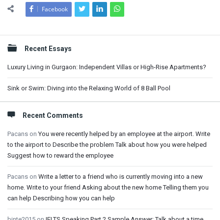
Facebook
Sidebar
Recent Essays
Luxury Living in Gurgaon: Independent Villas or High-Rise Apartments?
Sink or Swim: Diving into the Relaxing World of 8 Ball Pool
Recent Comments
Pacans
on
You were recently helped by an employee at the airport. Write
to the airport to Describe the problem Talk about how you were helped
Suggest how to reward the employee
Pacans
on
Write a letter to a friend who is currently moving into a new
home. Write to your friend Asking about the new home Telling them you
can help Describing how you can help
binte2015
on
IELTS Speaking Part 2 Sample Answer: Talk about a time