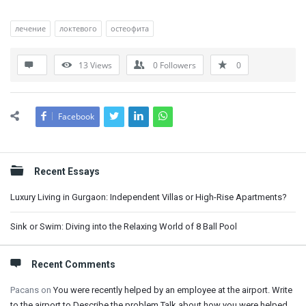
лечение
локтевого
остеофита
13
Views
0
Followers
0
Facebook
Sidebar
Recent Essays
Luxury Living in Gurgaon: Independent Villas or High-Rise Apartments?
Sink or Swim: Diving into the Relaxing World of 8 Ball Pool
Recent Comments
Pacans
on
You were recently helped by an employee at the airport. Write
to the airport to Describe the problem Talk about how you were helped