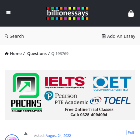
Billion
Essays
Search
Add An Essay
Home
/
Questions
/
Q 193769
Poll
Asked:
August 24, 2022