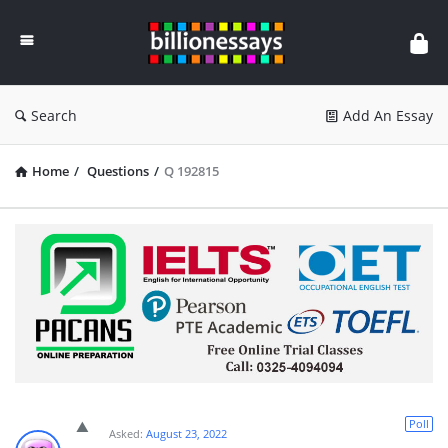
Billion
Essays
Search
Add An Essay
Home
/
Questions
/
Q 192815
Poll
Asked:
August 23, 2022