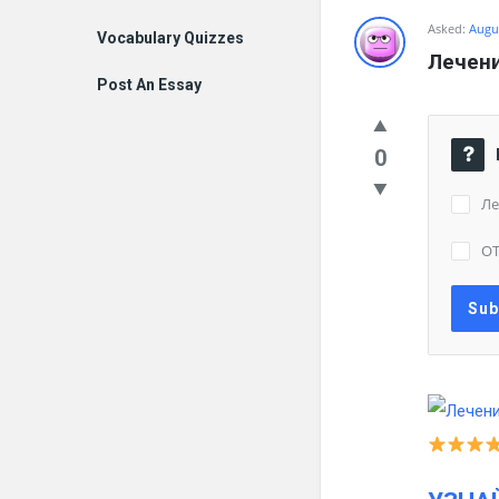
Asked:
Augus
Vocabulary Quizzes
Лечени
Post An Essay
0
Ле
О