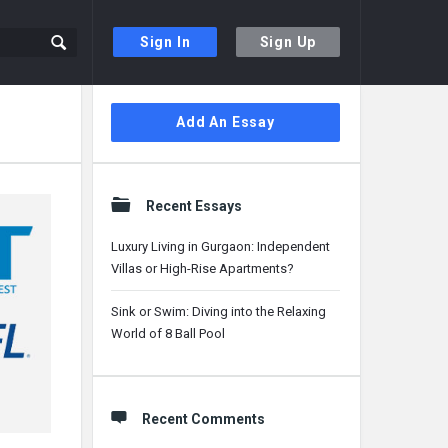
Sign In
Sign Up
Sidebar
Add An Essay
Recent Essays
Luxury Living in Gurgaon: Independent
Villas or High-Rise Apartments?
Sink or Swim: Diving into the Relaxing
World of 8 Ball Pool
Recent Comments