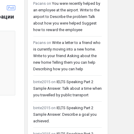
Pacans
on
You were recently helped by
Poll
an employee at the airport. Write to the
рации
airport to Describe the problem Talk
about how you were helped Suggest
how to reward the employee
Pacans
on
Write a letter to a friend who
is currently moving into a new home.
Write to your friend Asking about the
new home Telling them you can help
Describing how you can help
binte2015
on
IELTS Speaking Part 2
Sample Answer: Talk about a time when
you travelled by public transport
binte2015
on
IELTS Speaking Part 2
Sample Answer: Describe a goal you
achieved.
binte2015
on
IELTS Speaking Part 2