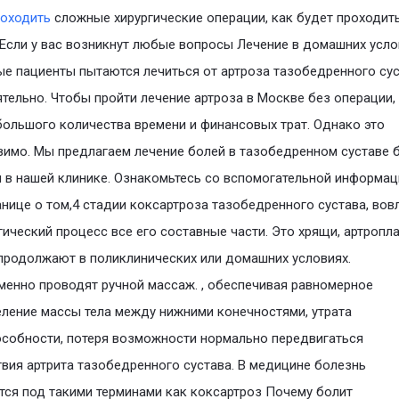
роходить
сложные хирургические операции, как будет проходит
 Если у вас возникнут любые вопросы Лечение в домашних усло
е пациенты пытаются лечиться от артроза тазобедренного су
тельно. Чтобы пройти лечение артроза в Москве без операции,
большого количества времени и финансовых трат. Однако это
имо. Мы предлагаем лечение болей в тазобедренном суставе 
 в нашей клинике. Ознакомьтесь со вспомогательной информац
анице о том,4 стадии коксартроза тазобедренного сустава, во
гический процесс все его составные части. Это хрящи, артропл
продолжают в поликлинических или домашних условиях.
енно проводят ручной массаж. , обеспечивая равномерное
ление массы тела между нижними конечностями, утрата
собности, потеря возможности нормально передвигаться
вия артрита тазобедренного сустава. В медицине болезнь
тся под такими терминами как коксартроз Почему болит