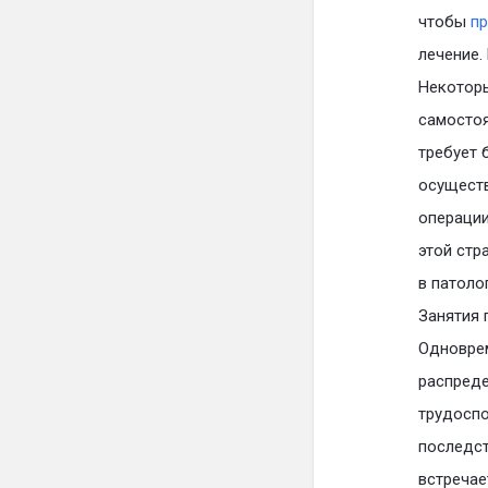
чтобы
п
лечение.
Некоторы
самостоя
требует 
осуществ
операции
этой стр
в патоло
Занятия 
Одноврем
распреде
трудоспо
последст
встречае