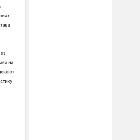
ь
виях.
става
без
ией на
влекают
астику