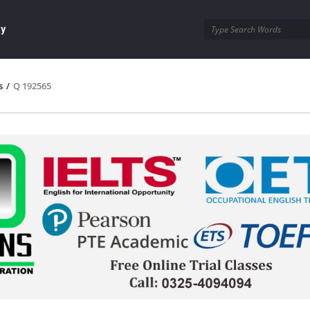
ay
s
/
Q 192565