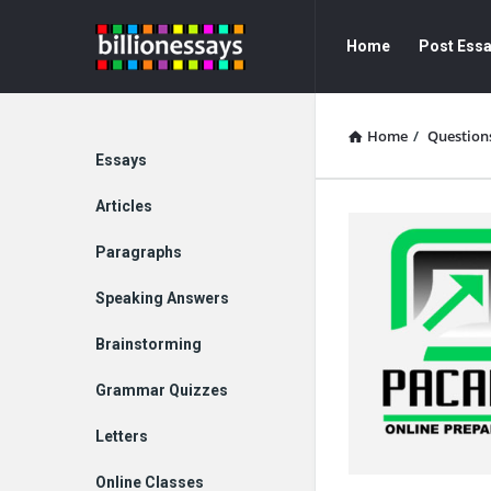
Billion
Billion
Home
Post Ess
Essays
Essays
Navigation
Home
/
Question
Explore
Essays
Articles
Paragraphs
Speaking Answers
Brainstorming
Grammar Quizzes
Letters
Online Classes