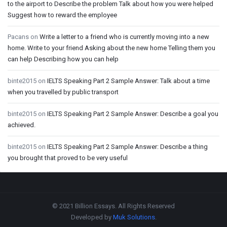
to the airport to Describe the problem Talk about how you were helped
Suggest how to reward the employee
Pacans
on
Write a letter to a friend who is currently moving into a new
home. Write to your friend Asking about the new home Telling them you
can help Describing how you can help
binte2015
on
IELTS Speaking Part 2 Sample Answer: Talk about a time
when you travelled by public transport
binte2015
on
IELTS Speaking Part 2 Sample Answer: Describe a goal you
achieved.
binte2015
on
IELTS Speaking Part 2 Sample Answer: Describe a thing
you brought that proved to be very useful
Footer
© 2021 Billion Essays. All Rights Reserved
Developed by
Muk Solutions
.