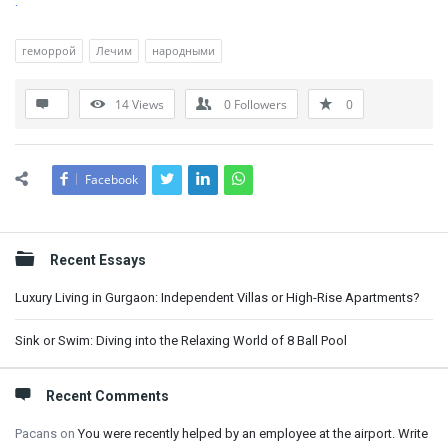
.
геморрой
Лечим
народными
14
Views
0
Followers
0
Facebook
Sidebar
Recent Essays
Luxury Living in Gurgaon: Independent Villas or High-Rise Apartments?
Sink or Swim: Diving into the Relaxing World of 8 Ball Pool
Recent Comments
Pacans
on
You were recently helped by an employee at the airport. Write