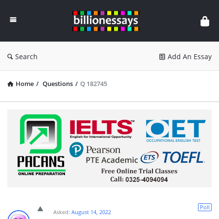
Billion
Essays
Search
Add An Essay
Home
/
Questions
/
Q 182745
Poll
Asked:
August 14, 2022