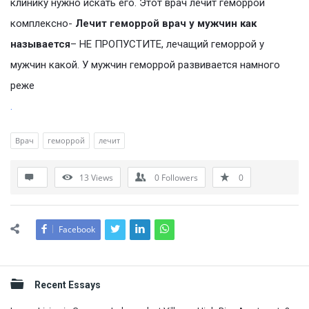
клинику нужно искать его. Этот врач лечит геморрой
комплексно-
Лечит геморрой врач у мужчин как
называется
– НЕ ПРОПУСТИТЕ, лечащий геморрой у
мужчин какой. У мужчин геморрой развивается намного
реже
.
Врач
геморрой
лечит
13
Views
0
Followers
0
Facebook
Sidebar
Recent Essays