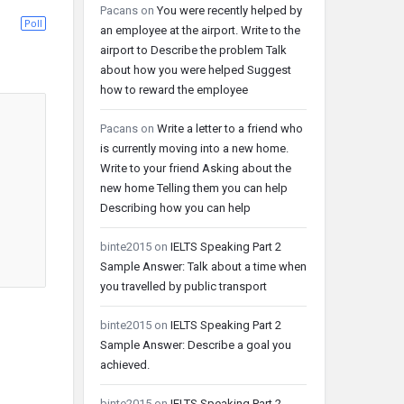
Pacans
on
You were recently helped by
Poll
an employee at the airport. Write to the
airport to Describe the problem Talk
about how you were helped Suggest
how to reward the employee
Pacans
on
Write a letter to a friend who
is currently moving into a new home.
Write to your friend Asking about the
new home Telling them you can help
Describing how you can help
binte2015
on
IELTS Speaking Part 2
Sample Answer: Talk about a time when
you travelled by public transport
binte2015
on
IELTS Speaking Part 2
Sample Answer: Describe a goal you
achieved.
binte2015
on
IELTS Speaking Part 2