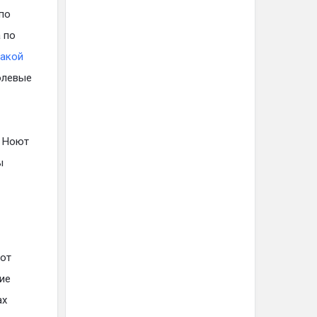
по
 по
такой
болевые
т Ноют
ы
 от
гие
ах