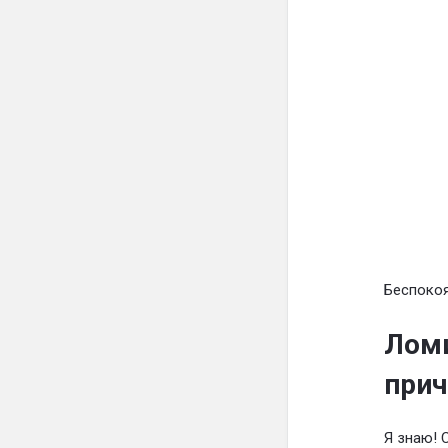
Беспокоя
Ломи
при
Я знаю! 