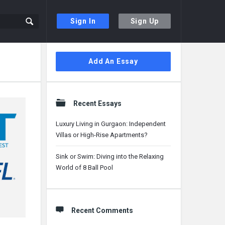
Sign In
Sign Up
Sidebar
Add An Essay
Recent Essays
Luxury Living in Gurgaon: Independent
Villas or High-Rise Apartments?
Sink or Swim: Diving into the Relaxing
World of 8 Ball Pool
Recent Comments