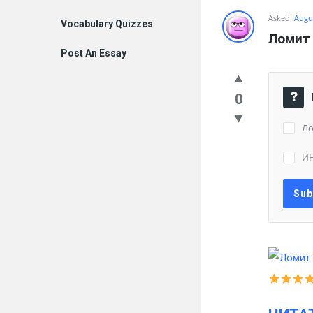
Asked:
Augus
Vocabulary Quizzes
Ломит 
Post An Essay
0
Ло
И