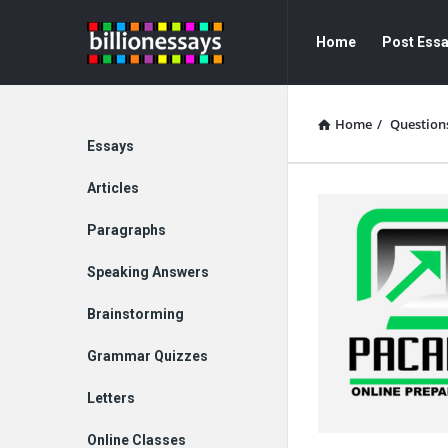
Billion
Billion
Home
Post Ess
Essays
Essays
Navigation
Home
/
Question
Explore
Essays
Articles
Paragraphs
Speaking Answers
Brainstorming
Grammar Quizzes
Letters
Online Classes