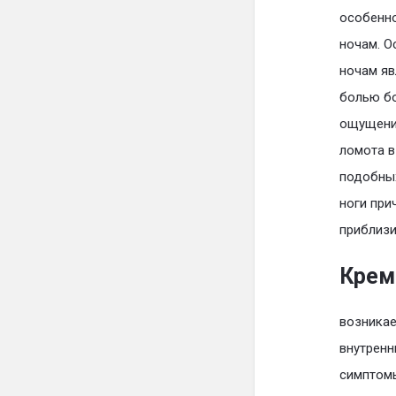
особенно
ночам. О
ночам яв
болью бо
ощущения
ломота в
подобных
ноги при
приблизи
Крем 
возникае
внутренн
симптомы