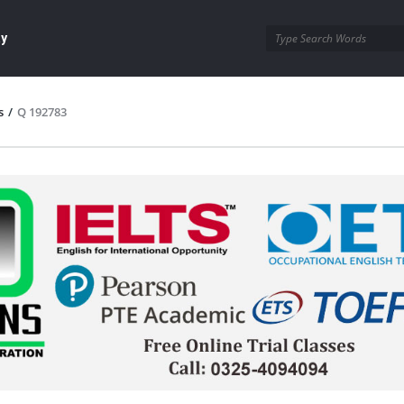
ay
s
/
Q 192783