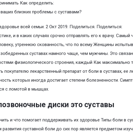
ринимать Как определить:
у ваших близких проблемы с суставами?
здоровье всей семьи. 2 Окт 2019. Поделиться. Поделиться:
стике, и в каких случаях срочно отправлять его к врачу. Самый
ловеку, утреннюю скованность, что по всему Женщины испыты
азобедренных суставах намного чаще, чем мужчины. Это связан
стями физиологического строения, каждый Как максимально 
ь покупателю лекарственный препарат от боли в суставах, ее л
ность которых иногда достигает степени болезненности. Симп
ся с ломотой в мышцах.
озвоночные диски это суставы
ечить и что помогает поддерживать их здоровье Типы боли в су
 развития суставной боли до сих пор является предметом изуч