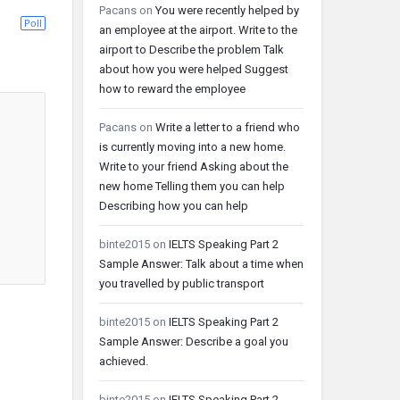
Pacans
on
You were recently helped by
Poll
an employee at the airport. Write to the
airport to Describe the problem Talk
about how you were helped Suggest
how to reward the employee
Pacans
on
Write a letter to a friend who
is currently moving into a new home.
Write to your friend Asking about the
new home Telling them you can help
Describing how you can help
binte2015
on
IELTS Speaking Part 2
Sample Answer: Talk about a time when
you travelled by public transport
binte2015
on
IELTS Speaking Part 2
Sample Answer: Describe a goal you
achieved.
binte2015
on
IELTS Speaking Part 2