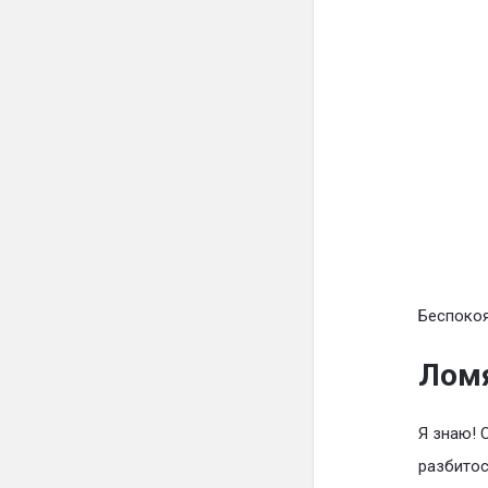
Беспокоя
Ломя
Я знаю! 
разбитос