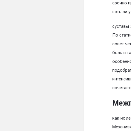
срочно п
есть ли 
суставы 
По стати
совет че
боль в т
особенно
подобрат
интенсив
сочетает
Межп
как их л
Механизм