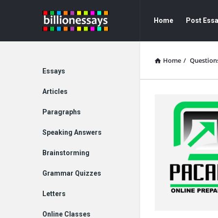
Billion
Billion
Home
Post Ess
Essays
Essays
Navigation
Home
/
Question
Explore
Essays
Articles
Paragraphs
Speaking Answers
Brainstorming
Grammar Quizzes
Letters
Online Classes