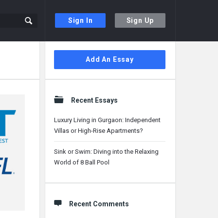
Sign In
Sign Up
Sidebar
Add An Essay
Recent Essays
Luxury Living in Gurgaon: Independent
Villas or High-Rise Apartments?
Sink or Swim: Diving into the Relaxing
World of 8 Ball Pool
Recent Comments