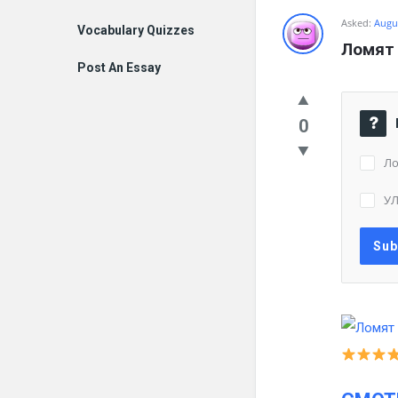
Asked:
Augus
Vocabulary Quizzes
Ломят
Post An Essay
0
Ло
У