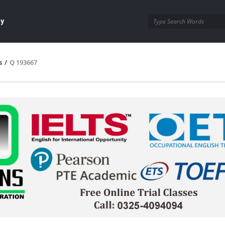
ay
s
/
Q 193667