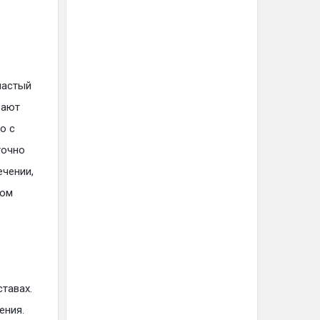
 частый
вают
о с
точно
ечении,
том
ставах.
ения.