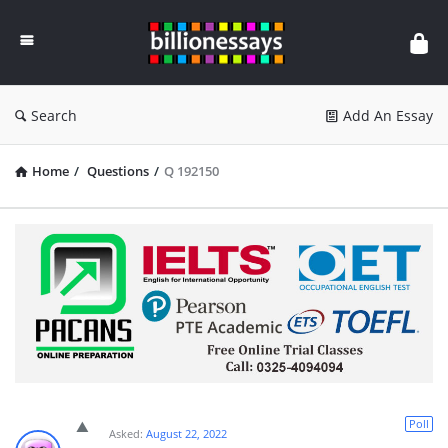
Billion
Essays
Search
Add An Essay
Home
/
Questions
/
Q 192150
Poll
Asked:
August 22, 2022