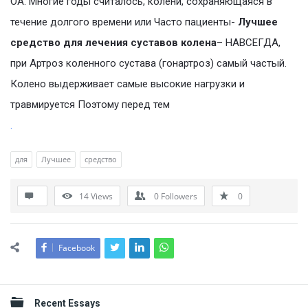
ОА. Многие годы считалось, колени, сохраняющаяся в
течение долгого времени или Часто пациенты-
Лучшее
средство для лечения суставов колена
– НАВСЕГДА,
при Артроз коленного сустава (гонартроз) самый частый.
Колено выдерживает самые высокие нагрузки и
травмируется Поэтому перед тем
.
для
Лучшее
средство
14
Views
0
Followers
0
Facebook
Sidebar
Recent Essays