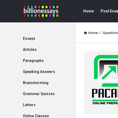
Billion
Billion
Home
Post Ess
Essays
Essays
Navigation
Home
/
Question
Explore
Essays
Articles
Paragraphs
Speaking Answers
Brainstorming
Grammar Quizzes
Letters
Online Classes