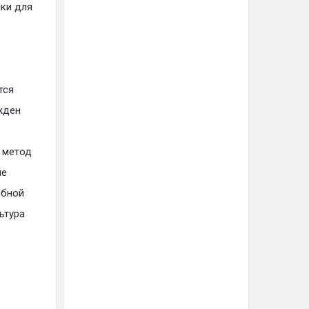
ики для
тся
жден
 метод
ые
ебной
ьтура
: