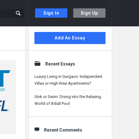
Sign In
Sign Up
Sidebar
Add An Essay
Recent Essays
Luxury Living in Gurgaon: Independent
Villas or High-Rise Apartments?
Sink or Swim: Diving into the Relaxing
World of 8 Ball Pool
Recent Comments