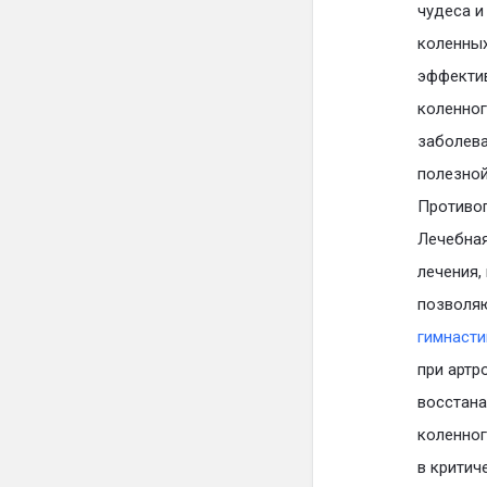
чудеса и
коленных
эффектив
коленног
заболева
полезной
Противоп
Лечебная
лечения,
позволяю
гимнасти
при артр
восстана
коленног
в критич