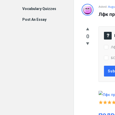
Asked:
Augus
Vocabulary Quizzes
Лфк пр
Post An Essay
0
Лф
Б