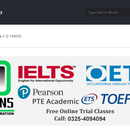
ay
s
/
Q 194032