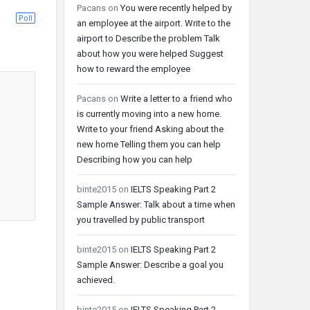
Pacans
on
You were recently helped by
Poll
an employee at the airport. Write to the
airport to Describe the problem Talk
about how you were helped Suggest
how to reward the employee
Pacans
on
Write a letter to a friend who
is currently moving into a new home.
Write to your friend Asking about the
new home Telling them you can help
Describing how you can help
binte2015
on
IELTS Speaking Part 2
Sample Answer: Talk about a time when
you travelled by public transport
binte2015
on
IELTS Speaking Part 2
Sample Answer: Describe a goal you
achieved.
binte2015
on
IELTS Speaking Part 2