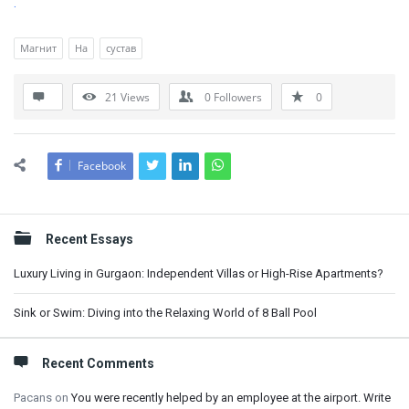
.
Магнит
На
сустав
21
Views
0
Followers
0
Facebook
Sidebar
Recent Essays
Luxury Living in Gurgaon: Independent Villas or High-Rise Apartments?
Sink or Swim: Diving into the Relaxing World of 8 Ball Pool
Recent Comments
Pacans
on
You were recently helped by an employee at the airport. Write