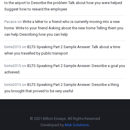
to the airport to Describe the problem Talk about how you were helped
Suggest how to reward the employee
Pacans
on
Write a letter to a friend who is currently moving into a new
home. Write to your friend Asking about the new home Telling them you
can help Describing how you can help
binte2015
on
IELTS Speaking Part 2 Sample Answer: Talk about a time
when you travelled by public transport
binte2015
on
IELTS Speaking Part 2 Sample Answer: Describe a goal you
achieved.
binte2015
on
IELTS Speaking Part 2 Sample Answer: Describe a thing
you brought that proved to be very useful
Footer
© 2021 Billion Essays. All Rights Reserved
Developed by
Muk Solutions
.