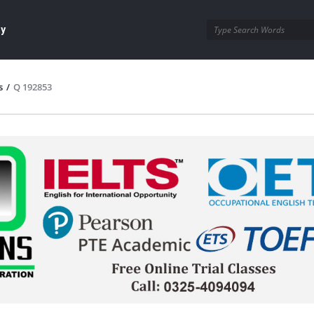
ay
s
/
Q 192853