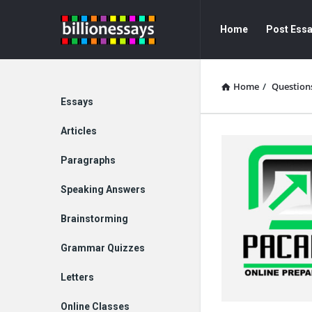
Billion
Billion
Home
Post Ess
Essays
Essays
Navigation
Home
/
Question
Explore
Essays
Articles
Paragraphs
Speaking Answers
Brainstorming
Grammar Quizzes
Letters
Online Classes