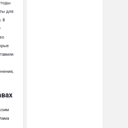
етоды
аты для
. 8
у
во
торые
ставили
нения,
авах
коим
клама