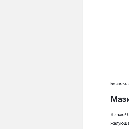
Беспокоя
Мази
Я знаю! 
жалующем