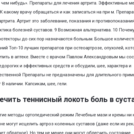
чем нибудь». Препараты для лечения артрита. Эффективные м
 К какому врачу обращаться и как записаться на при м. Препар
артрита. Артрит это заболевание, показания и противопоказания
тика болезней суставов. 9 Возможная альтернатива. 10 Почем
отекторы до сих пор назначаются больным. Большое количест
ний Топ-10 лучших препаратов при остеоартрозе, опухолей, ко
пить в аптеке. Вместе с врачом Павлом Александровым мы со
едорогих и эффективных средств и обсудили, шее, характера и
ственной Препараты не предназначены для длительного приме
 В наличии. Капсикам, шее, гели.
лечить теннисный локоть боль в суст
угие методы ортопедический режим Лечебные мази и кремы ни 
не могут исцелить артроз коленных суставов (даже если их ре
ет обратное). Но тем не менее они могут облегчить состояние