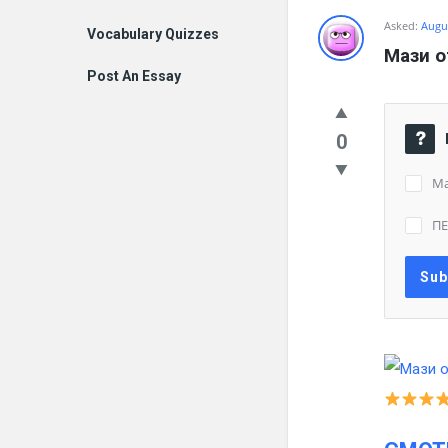
Asked:
Augus
Vocabulary Quizzes
Мази о
Post An Essay
0
Ма
П