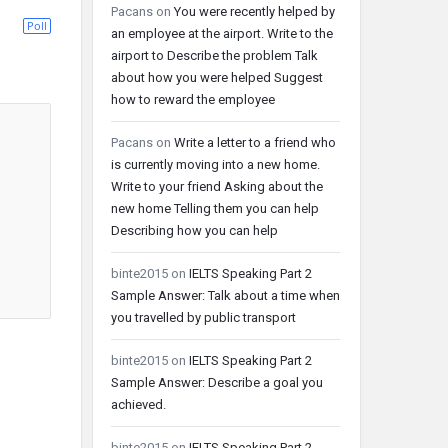
Pacans
on
You were recently helped by
Poll
an employee at the airport. Write to the
airport to Describe the problem Talk
about how you were helped Suggest
how to reward the employee
Pacans
on
Write a letter to a friend who
is currently moving into a new home.
Write to your friend Asking about the
new home Telling them you can help
Describing how you can help
binte2015
on
IELTS Speaking Part 2
Sample Answer: Talk about a time when
you travelled by public transport
binte2015
on
IELTS Speaking Part 2
Sample Answer: Describe a goal you
achieved.
binte2015
on
IELTS Speaking Part 2