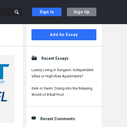
Sign In
Sign Up
Sidebar
Add An Essay
Recent Essays
Luxury Living in Gurgaon: Independent
Villas or High-Rise Apartments?
Sink or Swim: Diving into the Relaxing
World of 8 Ball Pool
Recent Comments