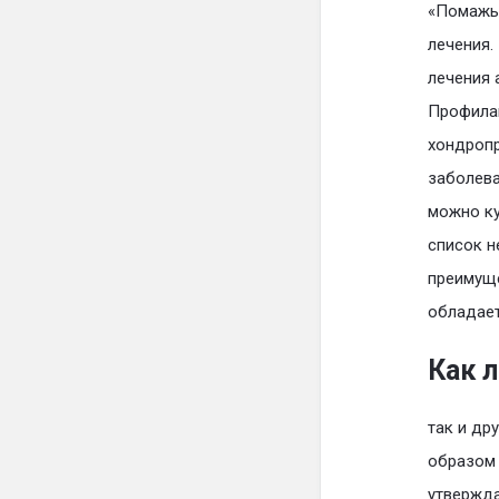
«Помажь 
лечения.
лечения 
Профилак
хондропр
заболева
можно ку
список н
преимуще
обладает
Как 
так и др
образом 
утвержда