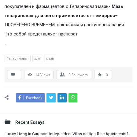
покупателей и фармацевтов о Гепариновая мазь-
Мазь
гепариновая для чего применяется от геморроя
–
ПРОВЕРЕНО ВРЕМЕНЕМ, показания и противопоказания.
Что собой представляет препарат
.
Гепариновая
для
мазь
14
Views
0
Followers
0
Facebook
Sidebar
Recent Essays
Luxury Living in Gurgaon: Independent Villas or High-Rise Apartments?