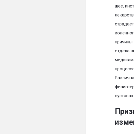
шее, инс
лекарств
страдает
коленног
причины 
отдела в
медикаме
процессо
Различна
физиотер
суставах.
Приз
изме