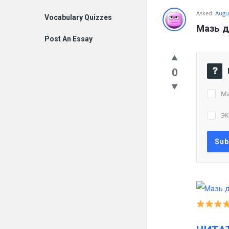
Asked:
Augus
Vocabulary Quizzes
Мазь д
Post An Essay
0
Ма
Э