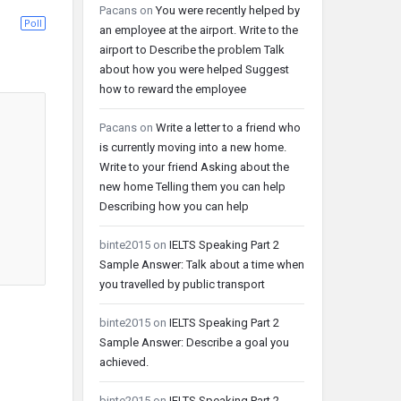
Pacans
on
You were recently helped by
Poll
an employee at the airport. Write to the
airport to Describe the problem Talk
about how you were helped Suggest
how to reward the employee
Pacans
on
Write a letter to a friend who
is currently moving into a new home.
Write to your friend Asking about the
new home Telling them you can help
Describing how you can help
binte2015
on
IELTS Speaking Part 2
Sample Answer: Talk about a time when
you travelled by public transport
binte2015
on
IELTS Speaking Part 2
Sample Answer: Describe a goal you
achieved.
binte2015
on
IELTS Speaking Part 2