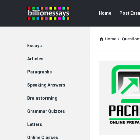
Billion
Billion
Home
Post Ess
Essays
Essays
Navigation
Home
/
Question
Explore
Essays
Articles
Paragraphs
Speaking Answers
Brainstorming
Grammar Quizzes
Letters
Online Classes