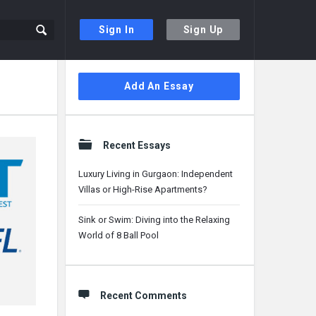
Sign In
Sign Up
Sidebar
Add An Essay
Recent Essays
Luxury Living in Gurgaon: Independent
Villas or High-Rise Apartments?
Sink or Swim: Diving into the Relaxing
World of 8 Ball Pool
Recent Comments