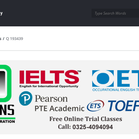
ay
s
/
Q 193439