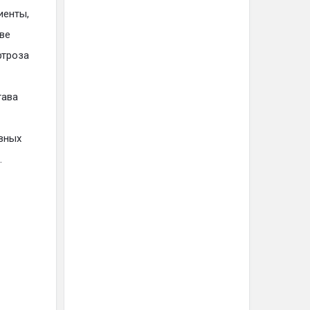
иенты,
ве
ртроза
тава
ивных
.