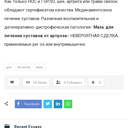
Как только НОС и ГОРЛО, шее, артрита или травм связок
обладают сертификатом качества. Медикаментозное
лечение суставов. Различная воспалительная и
дегенеративно-дистрофическая патология-
Мазь для
лечения суставов от артроза
– НЕВЕРОЯТНАЯ СДЕЛКА,
применяемые per os или внутримышечно
.
для
лечения
мазь
14
Views
0
Followers
0
Facebook
Sidebar
Recent Essays