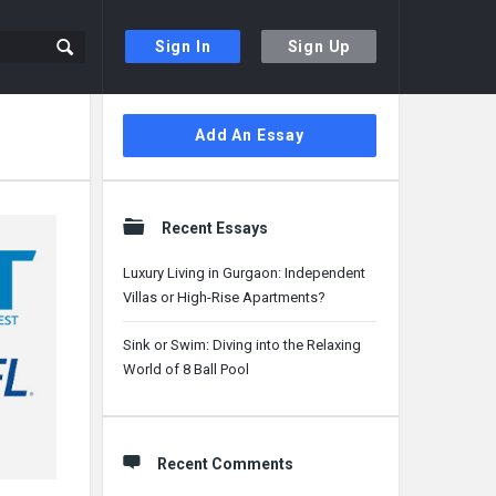
Sign In
Sign Up
Sidebar
Add An Essay
Recent Essays
Luxury Living in Gurgaon: Independent
Villas or High-Rise Apartments?
Sink or Swim: Diving into the Relaxing
World of 8 Ball Pool
Recent Comments