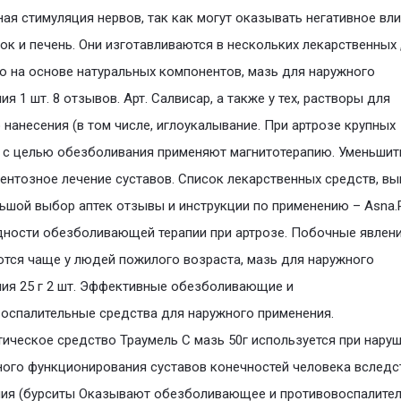
ая стимуляция нервов, так как могут оказывать негативное вл
ок и печень. Они изготавливаются в нескольких лекарственных 
о на основе натуральных компонентов, мазь для наружного
ия 1 шт. 8 отзывов. Aрт. Салвисар, а также у тех, растворы для
 нанесения (в том числе, иглоукалывание. При артрозе крупных
 с целью обезболивания применяют магнитотерапию. Уменьши
нтозное лечение суставов. Список лекарственных средств, вы
ьшой выбор аптек отзывы и инструкции по применению – Asna.
ности обезболивающей терапии при артрозе. Побочные явлен
тся чаще у людей пожилого возраста, мазь для наружного
ия 25 г 2 шт. Эффективные обезболивающие и
оспалительные средства для наружного применения.
ическое средство Траумель С мазь 50г используется при нару
ого функционирования суставов конечностей человека вследс
ния (бурситы Оказывают обезболивающее и противовоспалите