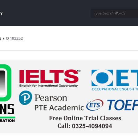
ay
s
/
Q 192252