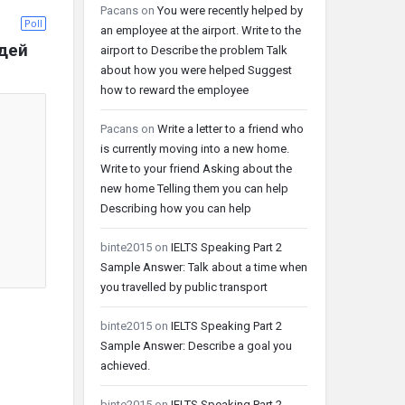
Pacans
on
You were recently helped by
Poll
an employee at the airport. Write to the
дей
airport to Describe the problem Talk
about how you were helped Suggest
how to reward the employee
Pacans
on
Write a letter to a friend who
is currently moving into a new home.
Write to your friend Asking about the
new home Telling them you can help
Describing how you can help
binte2015
on
IELTS Speaking Part 2
Sample Answer: Talk about a time when
you travelled by public transport
binte2015
on
IELTS Speaking Part 2
Sample Answer: Describe a goal you
achieved.
binte2015
on
IELTS Speaking Part 2