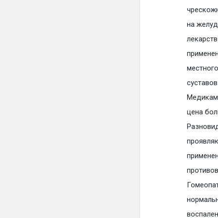
чрескожн
на желуд
лекарств
применен
местного
суставов
Медикаме
цена бол
Разновид
проявляю
применен
противов
Гомеопат
нормальн
воспале