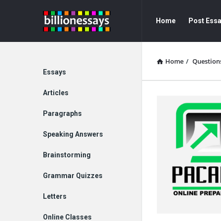
Billion
Billion
Home
Post Ess
Essays
Essays
Navigation
Home
/
Question
Explore
Essays
Articles
Paragraphs
Speaking Answers
Brainstorming
Grammar Quizzes
Letters
Online Classes