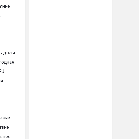
ияние
,
ть дозы
годная
RU.
ия
шении
твие
льное