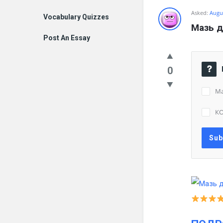
Asked:
Augus
Vocabulary Quizzes
Мазь 
Post An Essay
0
Ма
К