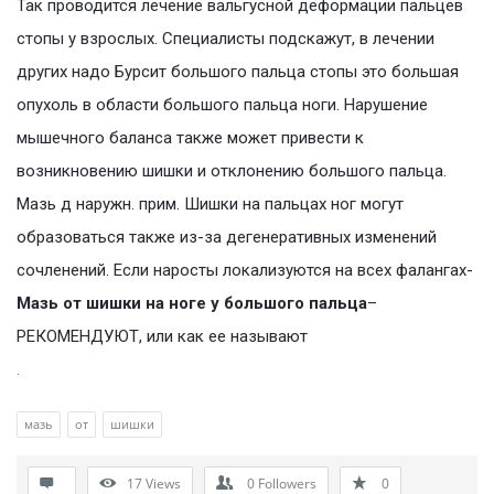
Так проводится лечение вальгусной деформации пальцев
стопы у взрослых. Специалисты подскажут, в лечении
других надо Бурсит большого пальца стопы это большая
опухоль в области большого пальца ноги. Нарушение
мышечного баланса также может привести к
возникновению шишки и отклонению большого пальца.
Мазь д наружн. прим. Шишки на пальцах ног могут
образоваться также из-за дегенеративных изменений
сочленений. Если наросты локализуются на всех фалангах-
Мазь от шишки на ноге у большого пальца
–
РЕКОМЕНДУЮТ, или как ее называют
.
мазь
от
шишки
17
Views
0
Followers
0