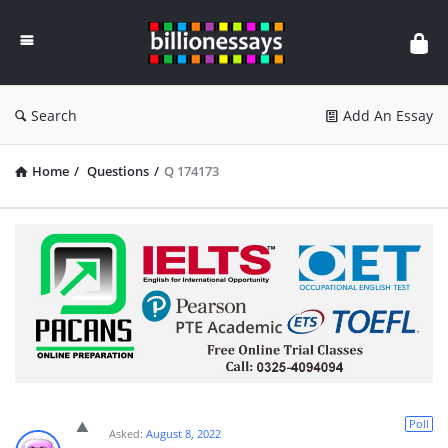
Billion
Essays
Search
Add An Essay
Home
/
Questions
/
Q 174173
Poll
Asked:
August 8, 2022