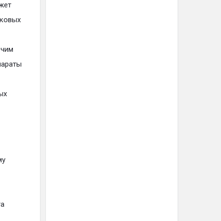
ожет
бковых
ечим
параты
ых
му
та