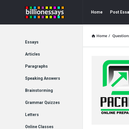
Billion
Billion
Home
Post Ess
Essays
Essays
Navigation
Home
/
Question
Explore
Essays
Articles
Paragraphs
Speaking Answers
Brainstorming
Grammar Quizzes
Letters
Online Classes