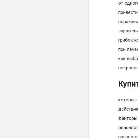
от одног
привести
поражени
заражени
грибок к
при лече
как выбр
покровов
Купи
которые 
действия
факторы.
опасност
распрост