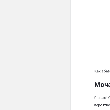
Как збав
Моча
Я знаю! 
вероятно