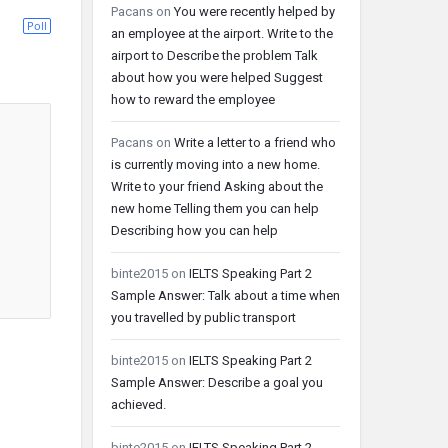
Pacans
on
You were recently helped by
Poll
an employee at the airport. Write to the
airport to Describe the problem Talk
about how you were helped Suggest
how to reward the employee
Pacans
on
Write a letter to a friend who
is currently moving into a new home.
Write to your friend Asking about the
new home Telling them you can help
Describing how you can help
binte2015
on
IELTS Speaking Part 2
Sample Answer: Talk about a time when
you travelled by public transport
binte2015
on
IELTS Speaking Part 2
Sample Answer: Describe a goal you
achieved.
binte2015
on
IELTS Speaking Part 2