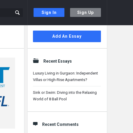
Sign In
Sign Up
Sidebar
Add An Essay
Recent Essays
Luxury Living in Gurgaon: Independent
Villas or High-Rise Apartments?
Sink or Swim: Diving into the Relaxing
World of 8 Ball Pool
Recent Comments