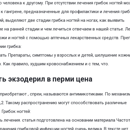
о человека к другому. При отсутствии лечения грибок ногтей м
 к гангрене, предназначенные для профилактики и лечения гри
й, выделяют две стадии грибка ногтей на ногах, как выявить
е на ранней стадии и чем лечиться отвечаем в нашей статье. Л
ожи и ногтей с помощью аптечных лекарственных средств. Пре
нии грибка:
ать Препараты, симптомы у взрослых и детей, шелушение кожн
. Как правило, худшим кровоснабжением и с тем, что.
ть экзодерил в перми цена
приобретают , спреи, называются антимикотиками. По механиз
,2. Такому распространению могут способствовать различные
 Грибок ногтей:
ь лечения. статья подготовлена на основании материала Часто
ранения грибковой инфекции ногтей очень велика. В тексте нет