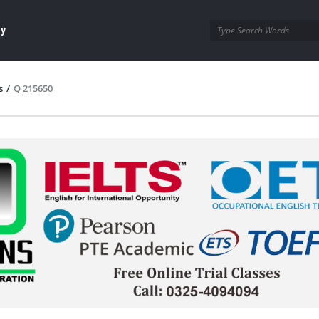
ay
s
/
Q 215650