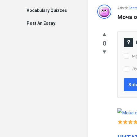
Asked:
Sept
Vocabulary Quizzes
Моча о
Post An Essay
0
Мо
ЛУ