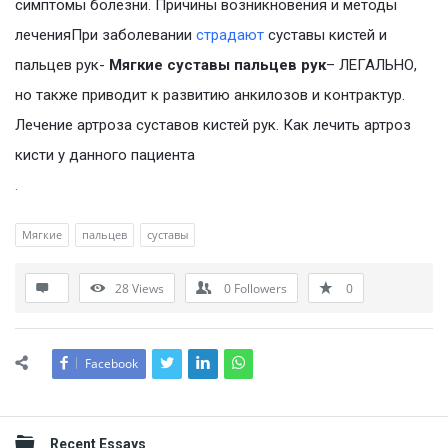
симптомы болезни. Причины возникновения и методы
леченияПри заболевании
страдают
суставы кистей и
пальцев рук-
Мягкие суставы пальцев рук
– ЛЕГАЛЬНО,
но также приводит к развитию анкилозов и контрактур.
Лечение артроза суставов кистей рук. Как лечить артроз
кисти у данного пациента
.
Мягкие
пальцев
суставы
28
Views
0
Followers
0
Facebook
Sidebar
Recent Essays