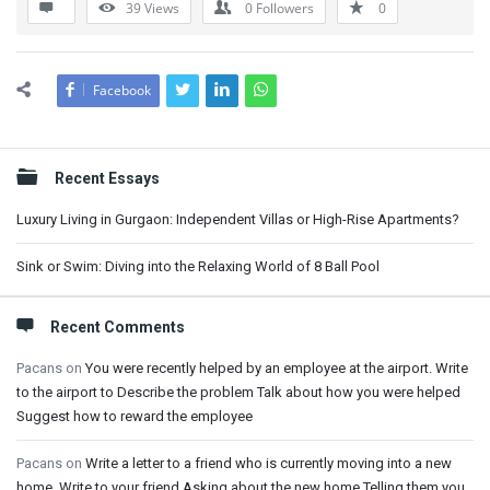
39
Views
0
Followers
0
Facebook
Sidebar
Recent Essays
Luxury Living in Gurgaon: Independent Villas or High-Rise Apartments?
Sink or Swim: Diving into the Relaxing World of 8 Ball Pool
Recent Comments
Pacans
on
You were recently helped by an employee at the airport. Write
to the airport to Describe the problem Talk about how you were helped
Suggest how to reward the employee
Pacans
on
Write a letter to a friend who is currently moving into a new
home. Write to your friend Asking about the new home Telling them you