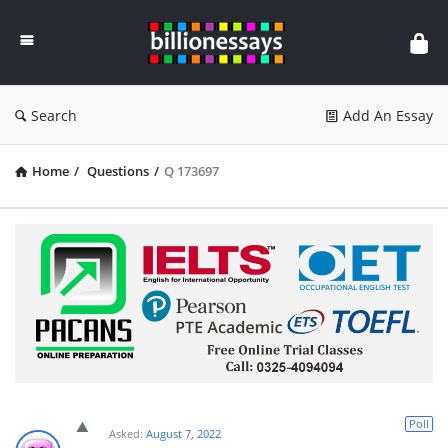
Billion
Essays
Search
Add An Essay
Home
/
Questions
/
Q 173697
Poll
Asked:
August 7, 2022