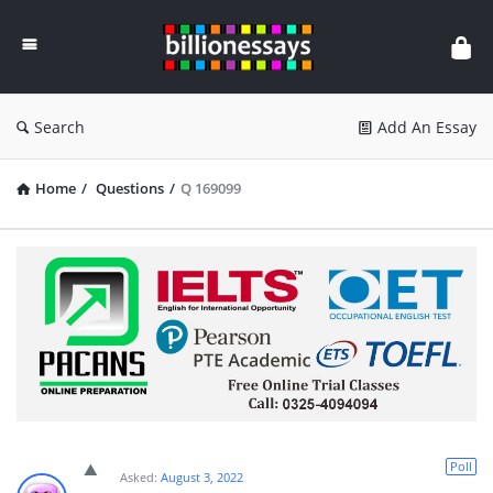
Billion
Essays
Search
Add An Essay
Home
/
Questions
/
Q 169099
Poll
Asked:
August 3, 2022