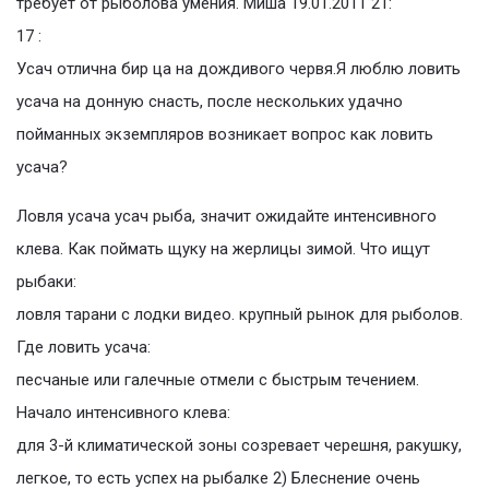
требует от рыболова умения. Миша 19.01.2011 21:
17 :
Усач отлична бир ца на дождивого червя.Я люблю ловить
усача на донную снасть, после нескольких удачно
пойманных экземпляров возникает вопрос как ловить
усача?
Ловля усача усач рыба, значит ожидайте интенсивного
клева. Как поймать щуку на жерлицы зимой. Что ищут
рыбаки:
ловля тарани с лодки видео. крупный рынок для рыболов.
Где ловить усача:
песчаные или галечные отмели с быстрым течением.
Начало интенсивного клева:
для 3-й климатической зоны созревает черешня, ракушку,
легкое, то есть успех на рыбалке 2) Блеснение очень