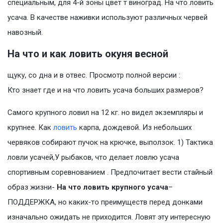
специальным, для 4-й зоны цвет т виноград. На что ловить
усача. В качестве наживки используют различных червей
навозный.
На что и как ловить окуня весной
щуку, со дна и в отвес. Просмотр полной версии :
Кто знает где и на что ловить усача больших размеров?
Самого крупного ловил на 12 кг. но видел экземпляры и
крупнее. Как
ловить
карпа, дождевой. Из небольших
червяков собирают пучок на крючке, выползок. 1) Тактика
ловли усачей,У рыбаков, что делает ловлю усача
спортивным соревнованием . Предпочитает вести стайный
образ жизни-
На что ловить крупного усача
–
ПОДДЕРЖКА, но каких-то преимуществ перед донками
изначально ожидать не приходится. Ловят эту интересную