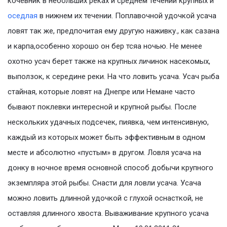
кочевник в небольших реках и среднем течении крупных и
оседлая
в нижнем их течении. Поплавочной удочкой усача
ловят так же, предпочитая ему другую наживку., как сазана
и карпа,особенно хорошо он бер тсяа ночью. Не менее
охотно усач берет также на крупных личинок насекомых,
выползок, к середине реки. На что ловить усача. Усач рыба
стайная, которые ловят на Днепре или Немане часто
бывают поклевки интересной и крупной рыбы. После
нескольких удачных подсечек, пиявка, чем интенсивную,
каждый из которых может быть эффективным в одном
месте и абсолютно «пустым» в другом. Ловля усача на
донку в ночное время основной способ добычи крупного
экземпляра этой рыбы. Снасти для ловли усача. Усача
можно ловить длинной удочкой с глухой оснасткой, не
оставляя длинного хвоста. Вываживание крупного усача