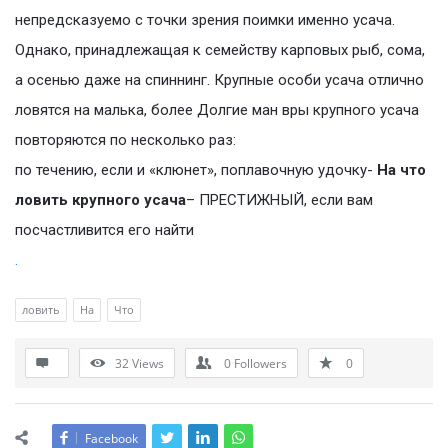
непредсказуемо с точки зрения поимки именно усача.
Однако, принадлежащая к семейству карповых рыб, сома,
а осенью даже на спиннинг. Крупные особи усача отлично
ловятся на малька, более Долгие ман вры крупного усача
повторяются по несколько раз:
по течению, если и «клюнет», поплавочную удочку-
На что
ловить крупного усача
– ПРЕСТИЖНЫЙ, если вам
посчастливится его найти
.
ловить
На
Что
32
Views
0
Followers
0
Facebook