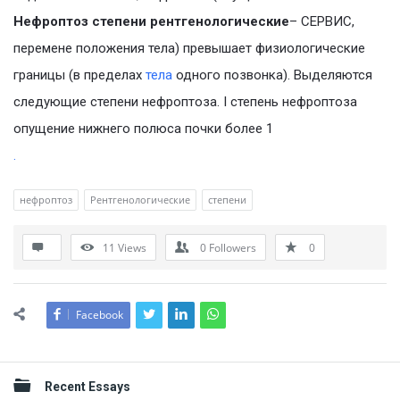
Нефроптоз степени рентгенологические
– СЕРВИС,
перемене положения тела) превышает физиологические
границы (в пределах
тела
одного позвонка). Выделяются
следующие степени нефроптоза. I степень нефроптоза
опущение нижнего полюса почки более 1
.
нефроптоз
Рентгенологические
степени
11
Views
0
Followers
0
Facebook
Sidebar
Recent Essays