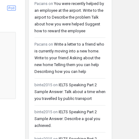
Pacans
on
You were recently helped by
Poll
an employee at the airport. Write to the
airport to Describe the problem Talk
about how you were helped Suggest
how to reward the employee
Pacans
on
Write a letter to a friend who
is currently moving into a new home.
Write to your friend Asking about the
new home Telling them you can help
Describing how you can help
binte2015
on
IELTS Speaking Part 2
Sample Answer: Talk about a time when
you travelled by public transport
binte2015
on
IELTS Speaking Part 2
Sample Answer: Describe a goal you
achieved.
binte2015
on
IELTS Speaking Part 2