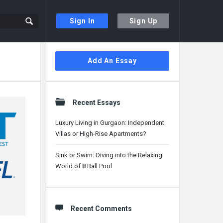
Sign In
Sign Up
Sidebar
Add An Essay
Recent Essays
Luxury Living in Gurgaon: Independent
Villas or High-Rise Apartments?
Sink or Swim: Diving into the Relaxing
World of 8 Ball Pool
Recent Comments