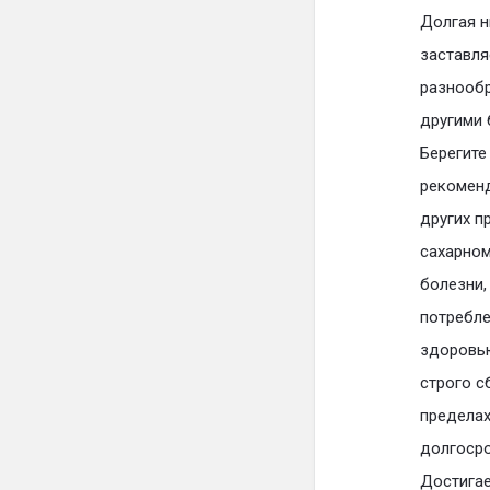
Долгая н
заставля
разнообр
другими 
Берегите
рекоменд
других п
сахарном
болезни,
потребле
здоровью
строго с
пределах
долгосро
Достигае