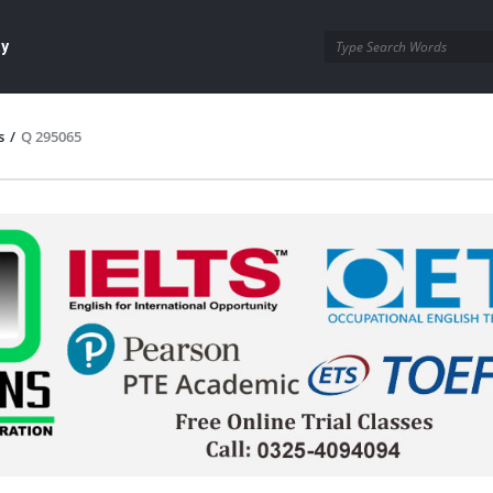
ay
s
/
Q 295065