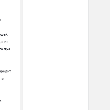
с
.
юдей,
дание
та при
 вредит
те
м.
.