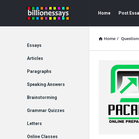
Billion
Billion
Home
Post Ess
Essays
Essays
Navigation
Home
/
Question
Explore
Essays
Articles
Paragraphs
Speaking Answers
Brainstorming
Grammar Quizzes
Letters
Online Classes