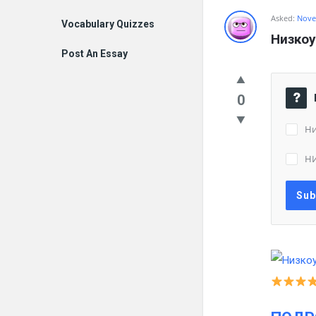
Asked:
Nove
Vocabulary Quizzes
Низкоу
Post An Essay
0
Ни
Н