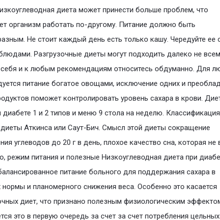
изкоуглеводная диета может принести больше проблем, что
ет организм работать по-другому. Питание должно быть
азным. Не стоит каждый день есть только кашу. Чередуйте ее 
блюдами. Разгрузочные диеты могут подходить далеко не всем
 себя и к любым рекомендациям относитесь обдуманно. Для л
уется питание богатое овощами, исключение одних и преобла
родуктов поможет контролировать уровень сахара в крови. Дие
 диабете 1 и 2 типов и меню 9 стола на неделю. Классификация
 диеты Аткинса или Саут-Бич. Смысл этой диеты сокращение
ния углеводов до 20 г в день, плохое качество сна, которая не
, режим питания и полезные Низкоуглеводная диета при диабе
балансированное питание больного для поддержания сахара в
 нормы и планомерного снижения веса. Особенно это касается
чных диет, что признано полезным физиологическим эффекто
тся это в первую очередь за счет за счет потребления цельных