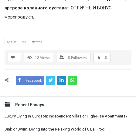
артрозе коленного сустава
– ОТЛИЧНЫЙ БОНУС,
морепродукты
.
диета
ли
нужна
12
Views
0
Followers
0
Facebook
Sidebar
Recent Essays
Luxury Living in Gurgaon: Independent Villas or High-Rise Apartments?
Sink or Swim: Diving into the Relaxing World of 8 Ball Pool