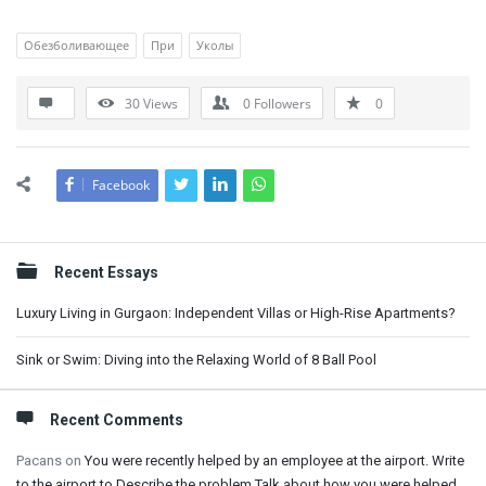
Обезболивающее
При
Уколы
30
Views
0
Followers
0
Facebook
Sidebar
Recent Essays
Luxury Living in Gurgaon: Independent Villas or High-Rise Apartments?
Sink or Swim: Diving into the Relaxing World of 8 Ball Pool
Recent Comments
Pacans
on
You were recently helped by an employee at the airport. Write
to the airport to Describe the problem Talk about how you were helped