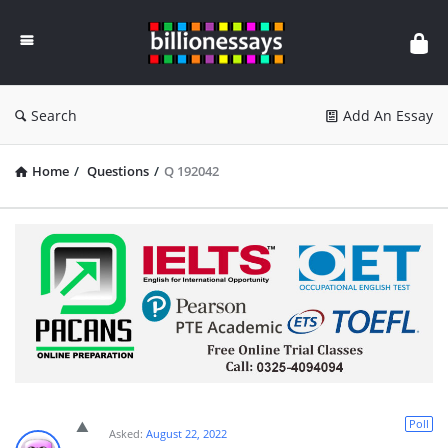
Billion
Essays
Search
Add An Essay
Home
/
Questions
/
Q 192042
Poll
Asked:
August 22, 2022