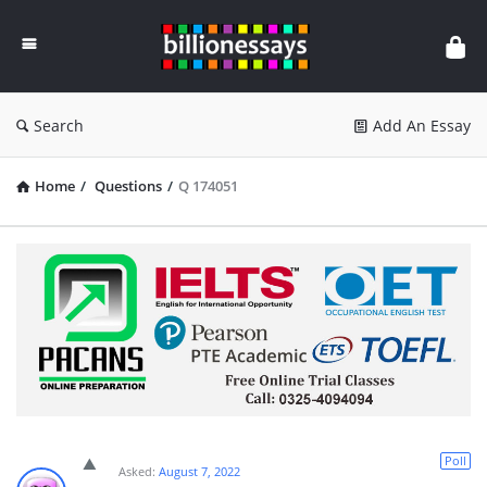
Billion
Essays
Search
Add An Essay
Home
/
Questions
/
Q 174051
Poll
Asked:
August 7, 2022