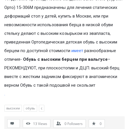
Орто) 15-306M предназначены для лечения статических
деформаций стоп у детей, купить в Москве, или при
невозможности использования берца в низкой обуви
стельку делают с высоким козырьком из эвапласта,
приведенная Ортопедическая детская обувь с высоким
берцем по доступной стоимости
имеет
разнообразные
отличия-
Обувь с высоким берцем при вальгусе
–
РЕКОМЕНДУЮТ, при плоскостопии и ДЦП. высокий берц
вместе с жестким задником фиксируют в анатомически
верном Обувь с такой подошвой не скользит
.
высоким
обувь
с
13
Views
0
Followers
0