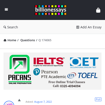
Billion
Essays
Search
Add An Essay
Home
/
Questions
/
Q 174065
Poll
Asked:
August 7, 2022