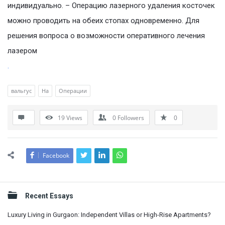
индивидуально. – Операцию лазерного удаления косточек
можно проводить на обеих стопах одновременно. Для
решения вопроса о возможности оперативного лечения
лазером
.
вальгус
На
Операции
19
Views
0
Followers
0
Facebook
Sidebar
Recent Essays
Luxury Living in Gurgaon: Independent Villas or High-Rise Apartments?