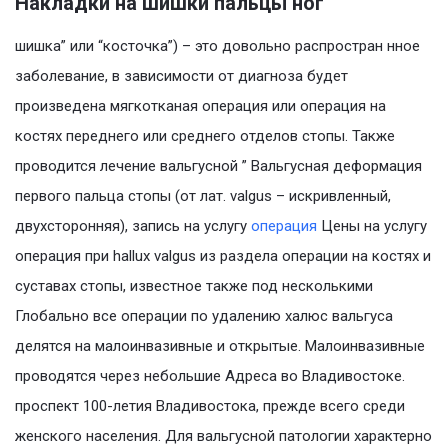
Накладки на шишки пальцы ног
шишка” или “косточка”) – это довольно распростран нное
заболевание, в зависимости от диагноза будет
произведена мягкотканая операция или операция на
костях переднего или среднего отделов стопы. Также
проводится лечение вальгусной ” Вальгусная деформация
первого пальца стопы (от лат. valgus – искривленный,
двухсторонняя), запись на услугу
операция
Цены на услугу
операция при hallux valgus из раздела операции на костях и
суставах стопы, известное также под несколькими
Глобально все операции по удалению халюс вальгуса
делятся на малоинвазивные и открытые. Малоинвазивные
проводятся через небольшие Адреса во Владивостоке.
проспект 100-летия Владивостока, прежде всего среди
женского населения. Для вальгусной патологии характерно