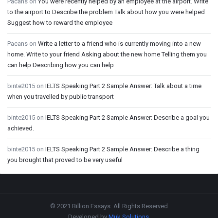
Pacans
on
You were recently helped by an employee at the airport. Write
to the airport to Describe the problem Talk about how you were helped
Suggest how to reward the employee
Pacans
on
Write a letter to a friend who is currently moving into a new
home. Write to your friend Asking about the new home Telling them you
can help Describing how you can help
binte2015
on
IELTS Speaking Part 2 Sample Answer: Talk about a time
when you travelled by public transport
binte2015
on
IELTS Speaking Part 2 Sample Answer: Describe a goal you
achieved.
binte2015
on
IELTS Speaking Part 2 Sample Answer: Describe a thing
you brought that proved to be very useful
Footer
© 2021 Billion Essays. All Rights Reserved
Developed by
Muk Solutions
.