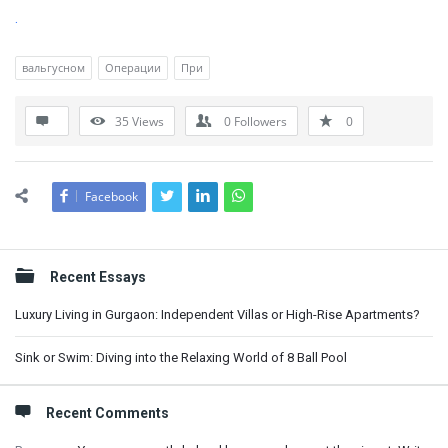
.
вальгусном
Операции
При
35
Views
0
Followers
0
Facebook
Sidebar
Recent Essays
Luxury Living in Gurgaon: Independent Villas or High-Rise Apartments?
Sink or Swim: Diving into the Relaxing World of 8 Ball Pool
Recent Comments