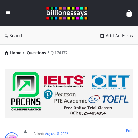
Billion
Essays
Search
Add An Essay
Home
/
Questions
/
Q 174177
Poll
Asked:
August 8, 2022