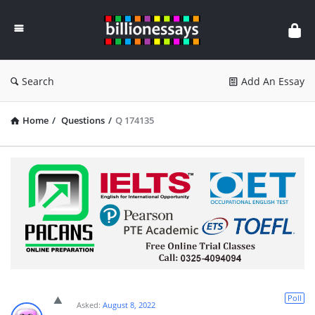
Billion
Essays
Search
Add An Essay
Home
/
Questions
/
Q 174135
Poll
Asked:
August 8, 2022