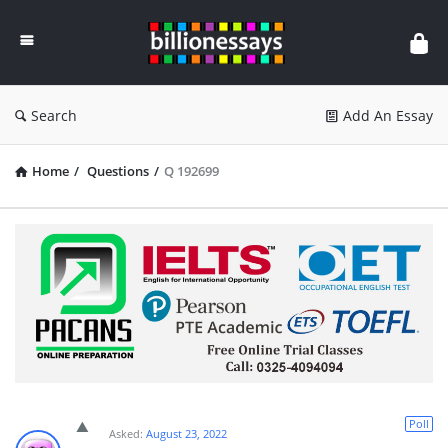
Billion
Essays
Search
Add An Essay
Home
/
Questions
/
Q 192699
Poll
Asked:
August 23, 2022