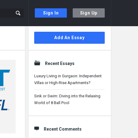
Sign In
Sign Up
Sidebar
Add An Essay
Recent Essays
Luxury Living in Gurgaon: Independent
Villas or High-Rise Apartments?
Sink or Swim: Diving into the Relaxing
World of 8 Ball Pool
Recent Comments