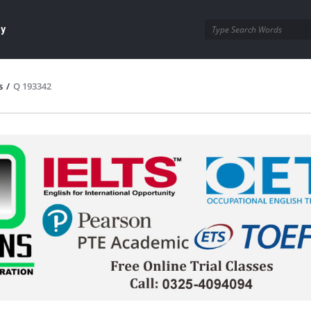
ay
s
/
Q 193342