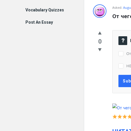
Asked:
Augus
Vocabulary Quizzes
От чег
Post An Essay
0
От
НЕ