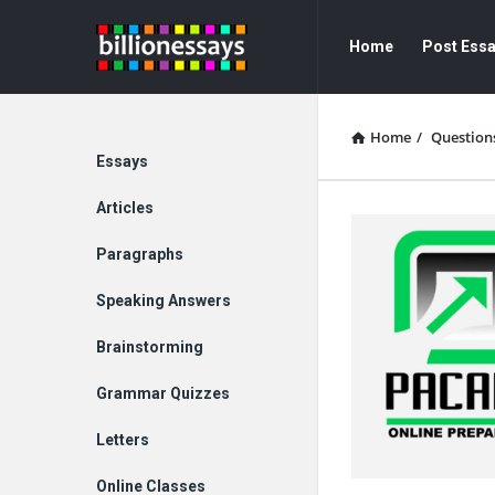
Billion
Billion
Home
Post Ess
Essays
Essays
Navigation
Home
/
Question
Explore
Essays
Articles
Paragraphs
Speaking Answers
Brainstorming
Grammar Quizzes
Letters
Online Classes