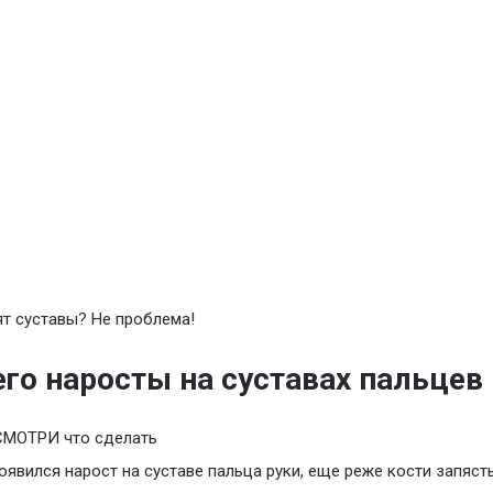
т суставы? Не проблема!
его наросты на суставах пальцев
СМОТРИ что сделать
оявился нарост на суставе пальца руки, еще реже кости запясть