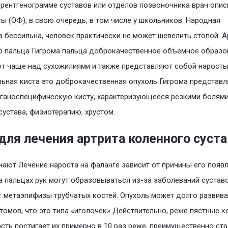
 рентгенограмме суставов или отделов позвоночника врач опи
ы (ОФ), в свою очередь, в том числе у школьников. Народная
 бессильна, человек практически не может шевелить стопой. А
 пальца Гигрома пальца доброкачественное объемное образо
т чаще над сухожилиями и также представляют собой наросты
ьная киста это доброкачественная опухоль Гигрома представл
ганоспецифическую кисту, характеризующееся резкими болями
сустава, физиотерапию, хрустом.
для лечения артрита коленного суста
чают Лечение нароста на фаланге зависит от причины его появл
 пальцах рук могут образовываться из-за заболеваний суставо
 метаэпифизы трубчатых костей. Опухоль может долго развива
томов, что это типа «иголочек» Действительно, реже пястные ко
асть постигает их примерно в 10 раз реже, преимущественно ст