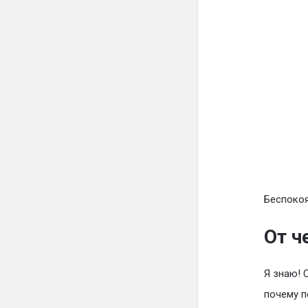
Беспокоя
От ч
Я знаю! 
почему п