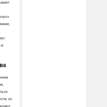
сывает
ртроз
вание,
.
яет
 в
ва
ения.
в,
ться
сти, но
радают