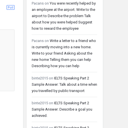
Pacans
on
You were recently helped by
Poll
an employee at the airport. Write to the
airport to Describe the problem Talk
about how you were helped Suggest
how to reward the employee
Pacans
on
Write a letter to a friend who
is currently moving into a new home.
Write to your friend Asking about the
new home Telling them you can help
Describing how you can help
binte2015
on
IELTS Speaking Part 2
Sample Answer: Talk about a time when
you travelled by public transport
binte2015
on
IELTS Speaking Part 2
Sample Answer: Describe a goal you
achieved.
binte2015
on
IELTS Speaking Part 2