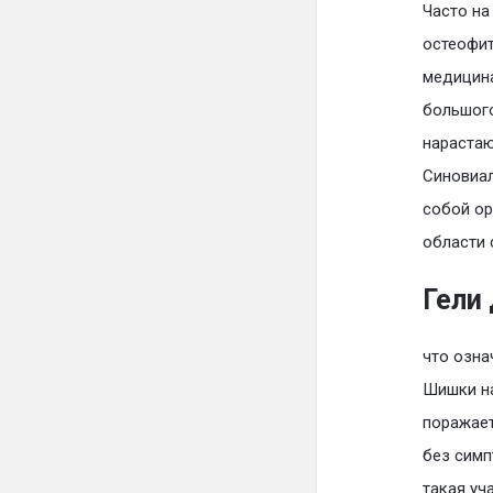
Часто на
остеофит
медицина
большого
нарастаю
Синовиал
собой ор
области 
Гели 
что озна
Шишки на
поражает
без симп
такая уч