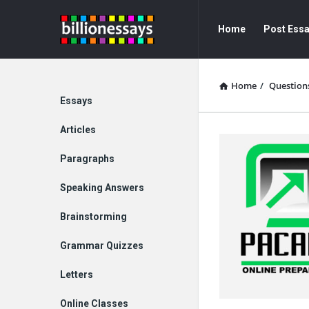
Billion
Billion
Home
Post Ess
Essays
Essays
Navigation
Home
/
Question
Explore
Essays
Articles
Paragraphs
Speaking Answers
Brainstorming
Grammar Quizzes
Letters
Online Classes