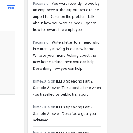
Pacans
on
You were recently helped by
Poll
an employee at the airport. Write to the
airport to Describe the problem Talk
about how you were helped Suggest
how to reward the employee
Pacans
on
Write a letter to a friend who
is currently moving into a new home.
Write to your friend Asking about the
new home Telling them you can help
Describing how you can help
binte2015
on
IELTS Speaking Part 2
Sample Answer: Talk about a time when
you travelled by public transport
binte2015
on
IELTS Speaking Part 2
Sample Answer: Describe a goal you
achieved.
binte2015
on
IELTS Speaking Part 2