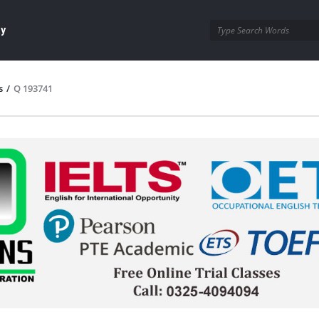
ay
s
/
Q 193741