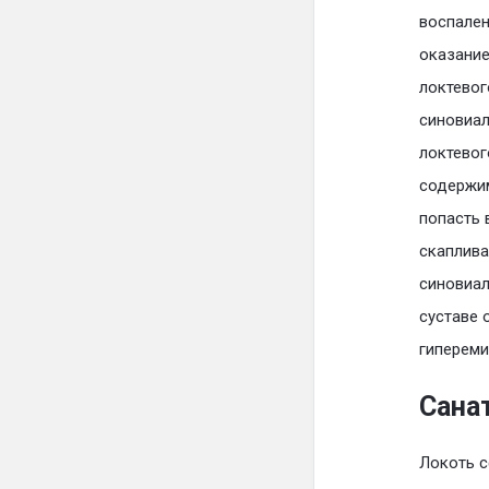
воспален
оказание
локтевог
синовиал
локтевог
содержим
попасть 
скаплива
синовиал
суставе 
гипереми
Сана
Локоть с