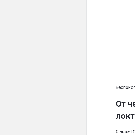
Беспокоя
От ч
локт
Я знаю! 