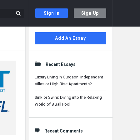
Sign In
Sign Up
Sidebar
Add An Essay
Recent Essays
Luxury Living in Gurgaon: Independent
Villas or High-Rise Apartments?
Sink or Swim: Diving into the Relaxing
World of 8 Ball Pool
Recent Comments