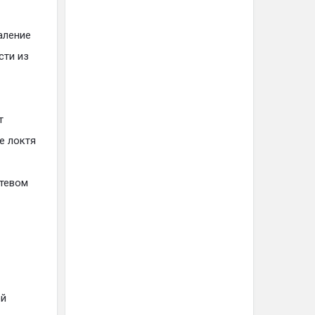
аление
сти из
т
е локтя
ктевом
ой