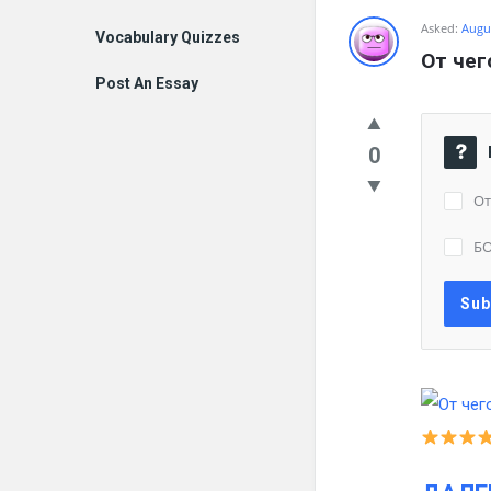
Asked:
Augus
Vocabulary Quizzes
От чег
Post An Essay
0
От
Б