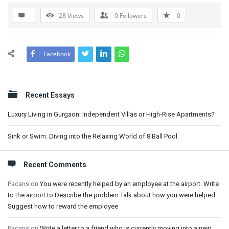
28
Views
0
Followers
0
Facebook
Sidebar
Recent Essays
Luxury Living in Gurgaon: Independent Villas or High-Rise Apartments?
Sink or Swim: Diving into the Relaxing World of 8 Ball Pool
Recent Comments
Pacans
on
You were recently helped by an employee at the airport. Write
to the airport to Describe the problem Talk about how you were helped
Suggest how to reward the employee
Pacans
on
Write a letter to a friend who is currently moving into a new