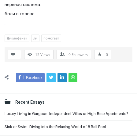
нервная система:
боли в голове
.
Диклофенак
ли
помогает
15
Views
0
Followers
0
Facebook
Sidebar
Recent Essays
Luxury Living in Gurgaon: Independent Villas or High-Rise Apartments?
Sink or Swim: Diving into the Relaxing World of 8 Ball Pool