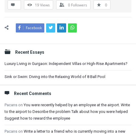
19
Views
0
Followers
0
Facebook
Sidebar
Recent Essays
Luxury Living in Gurgaon: Independent Villas or High-Rise Apartments?
Sink or Swim: Diving into the Relaxing World of 8 Ball Pool
Recent Comments
Pacans
on
You were recently helped by an employee at the airport. Write
to the airport to Describe the problem Talk about how you were helped
Suggest how to reward the employee
Pacans
on
Write a letter to a friend who is currently moving into a new