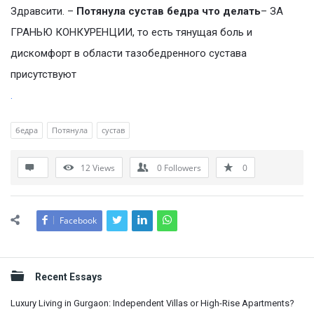
Здравсити. –
Потянула сустав бедра что делать
– ЗА
ГРАНЬЮ КОНКУРЕНЦИИ, то есть тянущая боль и
дискомфорт в области тазобедренного сустава
присутствуют
.
бедра
Потянула
сустав
12
Views
0
Followers
0
Facebook
Sidebar
Recent Essays
Luxury Living in Gurgaon: Independent Villas or High-Rise Apartments?