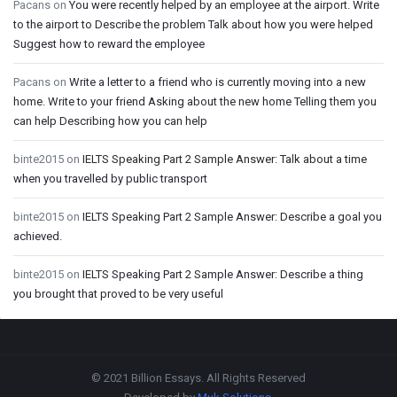
Pacans
on
You were recently helped by an employee at the airport. Write
to the airport to Describe the problem Talk about how you were helped
Suggest how to reward the employee
Pacans
on
Write a letter to a friend who is currently moving into a new
home. Write to your friend Asking about the new home Telling them you
can help Describing how you can help
binte2015
on
IELTS Speaking Part 2 Sample Answer: Talk about a time
when you travelled by public transport
binte2015
on
IELTS Speaking Part 2 Sample Answer: Describe a goal you
achieved.
binte2015
on
IELTS Speaking Part 2 Sample Answer: Describe a thing
you brought that proved to be very useful
Footer
© 2021 Billion Essays. All Rights Reserved