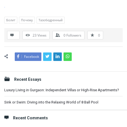
.
Болит
Почему
Тазобедренный
23
Views
0
Followers
0
Facebook
Sidebar
Recent Essays
Luxury Living in Gurgaon: Independent Villas or High-Rise Apartments?
Sink or Swim: Diving into the Relaxing World of 8 Ball Pool
Recent Comments