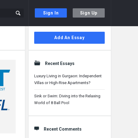
Sign In
Sign Up
Sidebar
Add An Essay
Recent Essays
Luxury Living in Gurgaon: Independent
Villas or High-Rise Apartments?
Sink or Swim: Diving into the Relaxing
World of 8 Ball Pool
Recent Comments