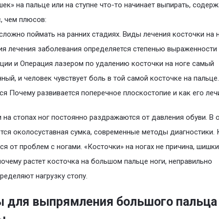
шек» на пальце или на ступне что-то начинает выпирать, содер
, чем плюсов:
сложно поймать на ранних стадиях. Виды лечения косточки на н
я лечения заболевания определяется степенью выраженности
ии и Операция лазером по удалению косточки на ноге самый
ный, и человек чувствует боль в той самой косточке на пальце
ся Почему развивается поперечное плоскостопие и как его леч
 на стопах ног постоянно раздражаются от давления обуви. В 
тся околосуставная сумка, современные методы диагностики. 
ся от проблем с ногами. «Косточки» на ногах не причина, шишки
почему растет косточка на большом пальце ноги, неправильно
ределяют нагрузку стопу.
 для выпрямления большого пальца