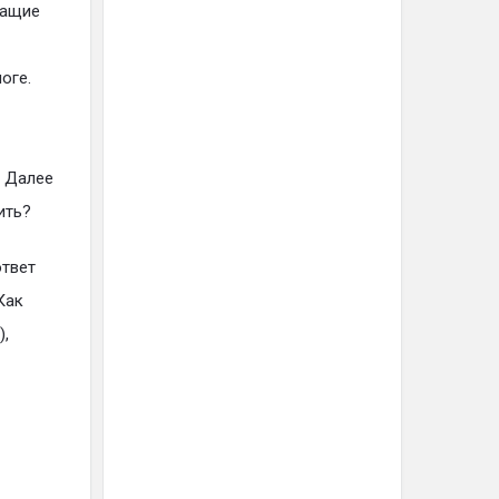
жащие
оге.
. Далее
ить?
ответ
Как
),