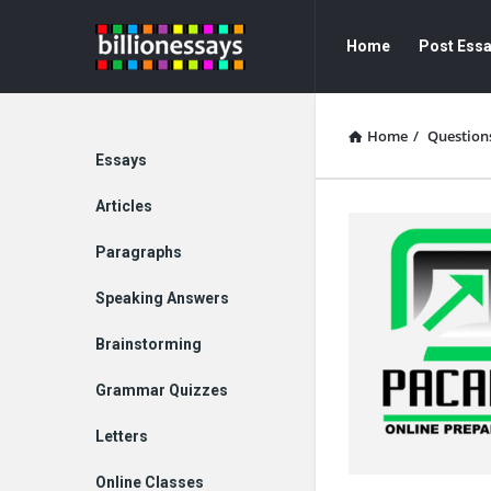
Billion
Billion
Home
Post Ess
Essays
Essays
Navigation
Home
/
Question
Explore
Essays
Articles
Paragraphs
Speaking Answers
Brainstorming
Grammar Quizzes
Letters
Online Classes