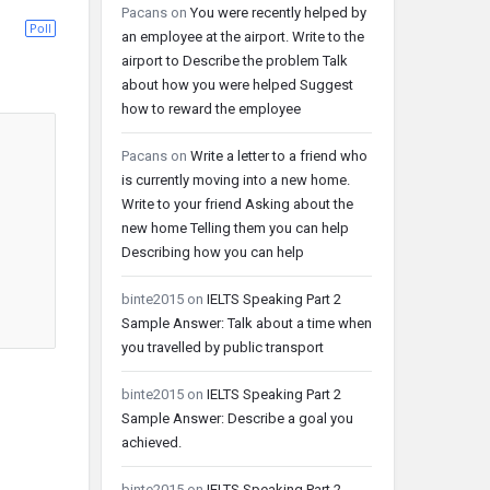
Pacans
on
You were recently helped by
Poll
an employee at the airport. Write to the
airport to Describe the problem Talk
about how you were helped Suggest
how to reward the employee
Pacans
on
Write a letter to a friend who
is currently moving into a new home.
Write to your friend Asking about the
new home Telling them you can help
Describing how you can help
binte2015
on
IELTS Speaking Part 2
Sample Answer: Talk about a time when
you travelled by public transport
binte2015
on
IELTS Speaking Part 2
Sample Answer: Describe a goal you
achieved.
binte2015
on
IELTS Speaking Part 2