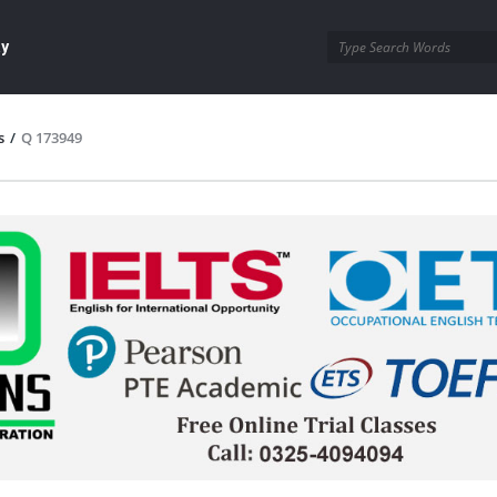
ay
s
/
Q 173949