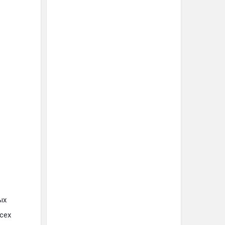
ых
сех