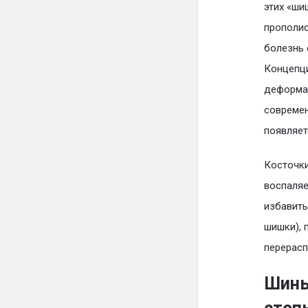
этих «ши
прополис
болезнь 
Концепци
деформац
современ
появляет
Косточки
воспаляе
избавить
шишки), 
перерасп
Шины