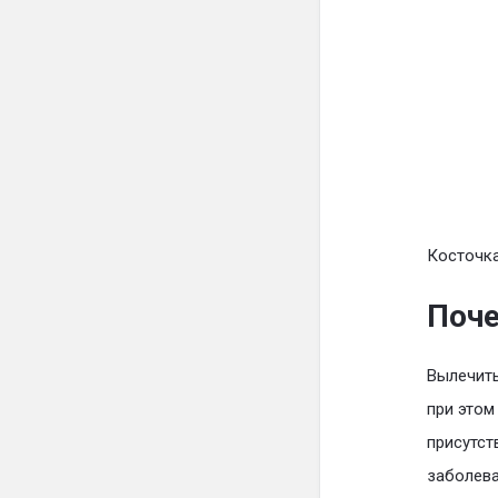
Косточка
Поче
Вылечить
при этом
присутст
заболева