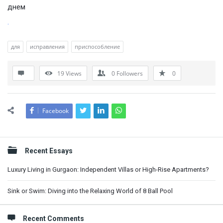
днем
.
для
исправления
приспособление
19
Views
0
Followers
0
Facebook
Sidebar
Recent Essays
Luxury Living in Gurgaon: Independent Villas or High-Rise Apartments?
Sink or Swim: Diving into the Relaxing World of 8 Ball Pool
Recent Comments