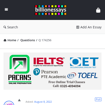
Billion
Essays
Search
Add An Essay
Home
/
Questions
/
Q 174256
Poll
Asked:
August 8, 2022