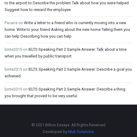
to the airport to Describe the problem Talk about how you were helped
Suggest how to reward the employee
Pacans
on
Write a letter to a friend who is currently moving into a new
home. Write to your friend Asking about the new home Telling them you
can help Describing how you can help
binte2015
on
IELTS Speaking Part 2 Sample Answer: Talk about a time
when you travelled by public transport
binte2015
on
IELTS Speaking Part 2 Sample Answer: Describe a goal you
achieved.
binte2015
on
IELTS Speaking Part 2 Sample Answer: Describe a thing
you brought that proved to be very useful
Footer
© 2021 Billion Essays. All Rights Reserved
Developed by
Muk Solutions
.