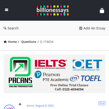
Billion
Essays
Search
Add An Essay
Home
/
Questions
/
Q 174634
Poll
Asked:
August 8, 2022