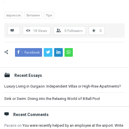
.
варикозе
Витамин
При
18
Views
0
Followers
0
Facebook
Sidebar
Recent Essays
Luxury Living in Gurgaon: Independent Villas or High-Rise Apartments?
Sink or Swim: Diving into the Relaxing World of 8 Ball Pool
Recent Comments
Pacans
on
You were recently helped by an employee at the airport. Write