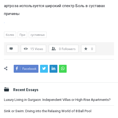
артроза используется широкий спектр Боль в суставах
причины
.
болях
При
суставных
15
Views
0
Followers
0
Facebook
Sidebar
Recent Essays
Luxury Living in Gurgaon: Independent Villas or High-Rise Apartments?
Sink or Swim: Diving into the Relaxing World of 8 Ball Pool