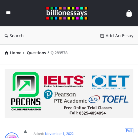
Billion
Essays
Search
Add An Essay
Home
/
Questions
/
Q 289578
Poll
Asked:
November 1, 2022